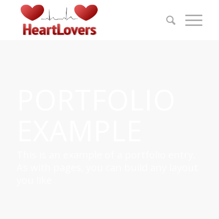
PORTFOLIO
EXAMPLE
This is an example of a portfolio entry.
As with pages, you can build any layout
you like